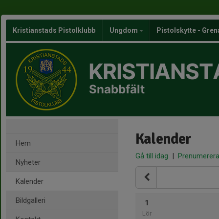
Kristianstads Pistolklubb
Ungdom
Pistolskytte - Gre
KRISTIANST
Snabbfält
Kalender
Hem
Gå till idag
|
Prenumerer
Nyheter
Kalender
Bildgalleri
1
Lör