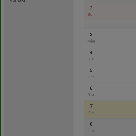
Kontakt
2
Sön
3
Mån
4
Tis
5
Ons
6
Tor
7
Fre
8
Lör