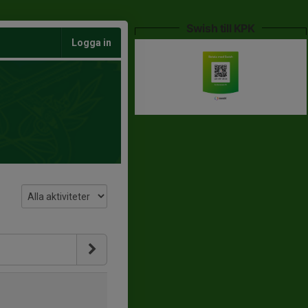
Swish till KPK
Logga in