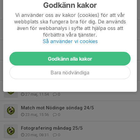
Godkänn kakor
Sommaravslutning
21 jun, 20:51
0
Vi använder oss av kakor (cookies) för att vår
webbplats ska fungera bra för dig. De används
Skolavslutningar onsdag 10/6
även för webbanalys i syfte att hjälpa oss att
9 jun, 19:52
0
förbättra våra tjänster.
Så använder vi cookies
Omläggning konstgräset
2 jun, 09:17
0
Godkänn alla kakor
Match mot Romelanda UF lördag 30/5
Bara nödvändiga
29 maj, 10:11
0
Film-/pizzakväll
27 maj, 11:54
0
Match mot Nödinge söndag 24/5
23 maj, 15:56
0
Fotografering måndag 25/5
20 maj, 08:31
0