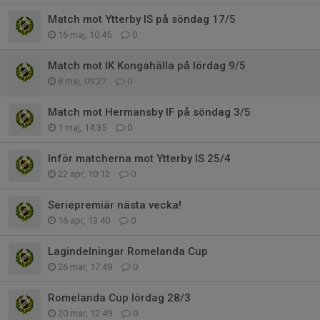
Match mot Ytterby IS på söndag 17/5
16 maj, 10:45
0
Match mot IK Kongahälla på lördag 9/5
8 maj, 09:27
0
Match mot Hermansby IF på söndag 3/5
1 maj, 14:35
0
Inför matcherna mot Ytterby IS 25/4
22 apr, 10:12
0
Seriepremiär nästa vecka!
16 apr, 13:40
0
Lagindelningar Romelanda Cup
26 mar, 17:49
0
Romelanda Cup lördag 28/3
20 mar, 12:49
0