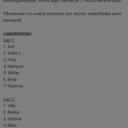
Munkegärdesplan. Andra laget samlas kl 11:45 på samma plats.
Påminnelse om svarta strumpor och shorts, vattenflaska samt
benskydd
Lagindelningar:
Lag 1:
1. Iver
2. Eddie L
3. Felix
4. Hampus
5. Wildar
6. Benji
7. Rasmus
Lag 2:
1. Ville
2. Melker
3. Hjalmar
4. Elliot