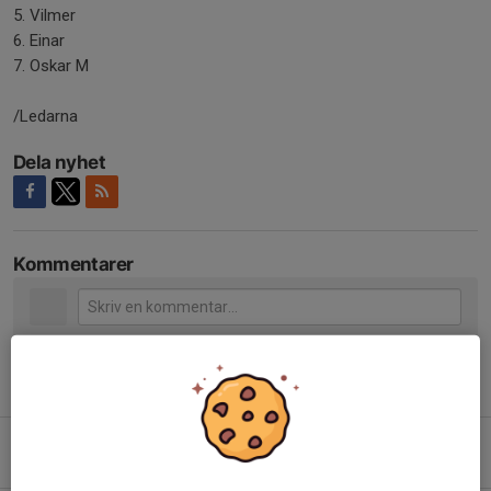
5. Vilmer
6. Einar
7. Oskar M
/Ledarna
Dela nyhet
Kommentarer
Tidigare nyheter
Uppstart hösten 2026
Igår, 13:04
0