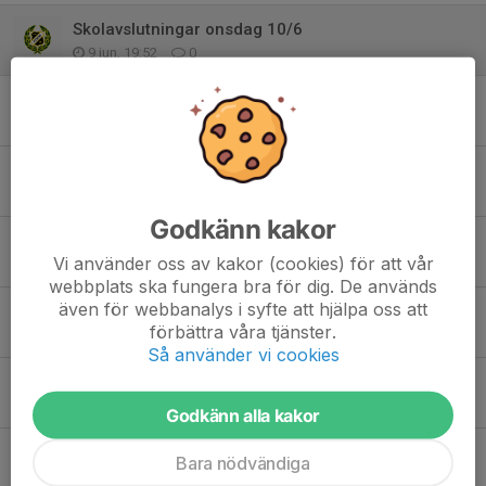
Skolavslutningar onsdag 10/6
9 jun, 19:52
0
Omläggning konstgräset
2 jun, 09:17
0
Match mot Romelanda UF lördag 30/5
29 maj, 10:11
0
Godkänn kakor
Film-/pizzakväll
Vi använder oss av kakor (cookies) för att vår
27 maj, 11:54
0
webbplats ska fungera bra för dig. De används
även för webbanalys i syfte att hjälpa oss att
Match mot Nödinge söndag 24/5
förbättra våra tjänster.
23 maj, 15:56
0
Så använder vi cookies
Fotografering måndag 25/5
20 maj, 08:31
0
Godkänn alla kakor
Match mot Ytterby IS på söndag 17/5
Bara nödvändiga
16 maj, 10:45
0