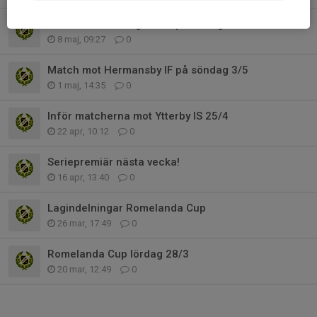
Match mot IK Kongahälla på lördag 9/5
8 maj, 09:27
0
Match mot Hermansby IF på söndag 3/5
1 maj, 14:35
0
Inför matcherna mot Ytterby IS 25/4
22 apr, 10:12
0
Seriepremiär nästa vecka!
16 apr, 13:40
0
Lagindelningar Romelanda Cup
26 mar, 17:49
0
Romelanda Cup lördag 28/3
20 mar, 12:49
0