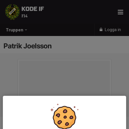
KODE IF
F14
Logga in
Truppen
Patrik Joelsson
Titel
Assisterande tränare