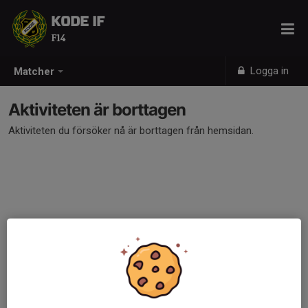
KODE IF
F14
Logga in
Matcher
Aktiviteten är borttagen
Aktiviteten du försöker nå är borttagen från hemsidan.