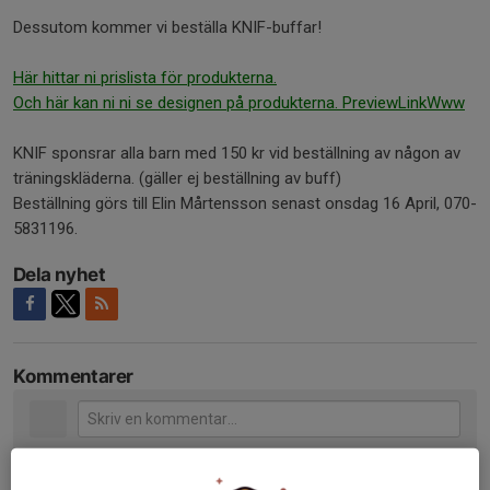
Dessutom kommer vi beställa KNIF-buffar!
Här hittar ni prislista för produkterna.
Och här kan ni ni se designen på produkterna. PreviewLinkWww
KNIF sponsrar alla barn med 150 kr vid beställning av någon av
träningskläderna. (gäller ej beställning av buff)
Beställning görs till Elin Mårtensson senast onsdag 16 April, 070-
5831196.
Dela nyhet
Kommentarer