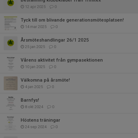
12 apr 2025
0
Tyck till om blivande generationsmötesplatsen!
14 mar 2025
0
Årsmöteshandlingar 26/1 2025
25 jan 2025
0
Vårens aktivitet från gympasektionen
10 jan 2025
0
Välkomna på årsmöte!
4 jan 2025
0
Barnfys!
8 okt 2024
0
Höstens träningar
24 sep 2024
0