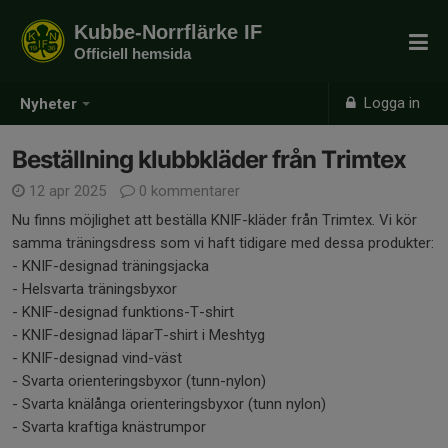
Kubbe-Norrflärke IF
Officiell hemsida
Logga in
Nyheter
Beställning klubbkläder från Trimtex
12 apr 2025
0 kommentarer
Nu finns möjlighet att beställa KNIF-kläder från Trimtex. Vi kör
samma träningsdress som vi haft tidigare med dessa produkter:
- KNIF-designad träningsjacka
- Helsvarta träningsbyxor
- KNIF-designad funktions-T-shirt
- KNIF-designad läparT-shirt i Meshtyg
- KNIF-designad vind-väst
- Svarta orienteringsbyxor (tunn-nylon)
- Svarta knälånga orienteringsbyxor (tunn nylon)
- Svarta kraftiga knästrumpor