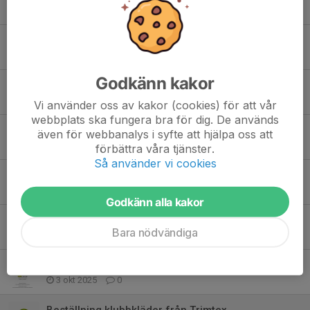
Tidigare nyheter
Invigning och 90års jubileum!
5 jul, 16:14
0
Godkänn kakor
Årsmöteshandlingar
21 feb, 16:51
0
Vi använder oss av kakor (cookies) för att vår
webbplats ska fungera bra för dig. De används
Vårens träningar
även för webbanalys i syfte att hjälpa oss att
18 feb, 10:01
0
förbättra våra tjänster.
Så använder vi cookies
Årsmöte 22/2
20 jan, 14:16
0
Godkänn alla kakor
Informationsmöte
Bara nödvändiga
30 okt 2025
0
Höstens träningar från gympasektionen
3 okt 2025
0
Beställning klubbkläder från Trimtex