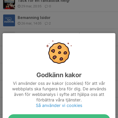
Tack för en fantastisk helg!
29 mar, 20:35
0
Bemanning Isidor
26 mar, 14:05
2
Anmälan till Skridsko- och Konståkningsskolan VT26
20 dec 2025
0
Juluppvisning Söndag 14/12
12 dec 2025
0
Bilder från Monsterstjärnan
Godkänn kakor
26 okt 2025
0
Vi använder oss av kakor (cookies) för att vår
Bemanning Monsterstjärnan
webbplats ska fungera bra för dig. De används
21 okt 2025
8
även för webbanalys i syfte att hjälpa oss att
förbättra våra tjänster.
Välkomna till Monsterstjärnan 2025!
Så använder vi cookies
11 okt 2025
0