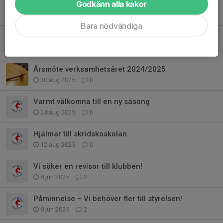
Godkänn alla kakor
Anmälan 10 pass med Skridsko- och konståkningsskolan är nu öppen!
20 sep 2025
0
Bara nödvändiga
Välkommen på Klubbmästerskap (KM) 20 september
10 sep 2025
0
Årsmöte verksamhetsåret 2024/2025
30 aug 2025
0
Varmt välkomna till en ny säsong
24 aug 2025
0
Hjälmar till skridskoskolan
12 aug 2025
0
Vi söker en revisor till klubben!
8 jun 2025
2
Påminnelse – Vi behöver fler till styrelsen!
8 jun 2025
2