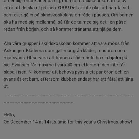
ordentligt med kläder på sig, men som också är lätt att ta av
inför att de ska ut på isen.
OBS
! Det är inte okej att hämta sitt
barn eller gå in på skridskoskolans område i pausen. Om barnen
ska ha med sig mellanmål så får de ta med sig det i en påse
redan från början, och så kommer tränarna att hjälpa dem.
Alla våra grupper i skridskoskolan kommer att vara möss från
Askungen. Kläderna som gäller är gråa kläder, musöron och
mussvans. Observera att barnen alltid måste ha sin
hjälm
på
sig. Svansen får maximalt vara 40 cm eftersom den inte får
släpa i isen. Ni kommer att behöva pyssla ett par öron och en
svans åt ert barn, eftersom klubben endast har ett fåtal att låna
ut.
______________________________________________
_________________________
Hello,
On December 14 at 14 it's time for this year's Christmas show!