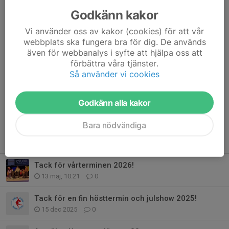
Med vänliga hälsningar
Godkänn kakor
Konståknings- och skridskoskolan, KK Sollentuna
Vi använder oss av kakor (cookies) för att vår
Dela nyhet
webbplats ska fungera bra för dig. De används
även för webbanalys i syfte att hjälpa oss att
förbättra våra tjänster.
Så använder vi cookies
Kommentarer
Godkänn alla kakor
Bara nödvändiga
Tidigare nyheter
Tack för vårterminen 2026!
13 maj, 10:21
0
Tack för en fin hösttermin och julshow 2025!
15 dec 2025
0