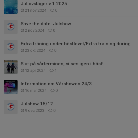
Jullovsläger v.1 2025
21 nov 2024
0
Save the date: Julshow
2 nov 2024
0
Extra träning under höstlovet/Extra training during Fallbreak
23 okt 2024
0
Slut på vårterminen, vi ses igen i höst!
12 apr 2024
1
Information om Vårshowen 24/3
16 mar 2024
0
Julshow 15/12
9 dec 2023
0