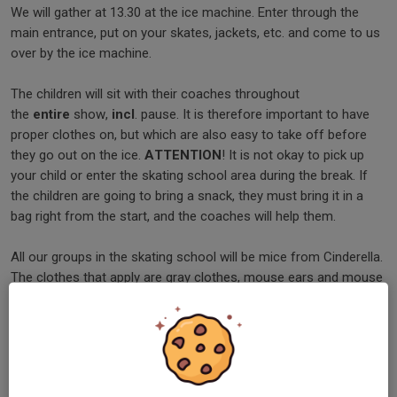
We will gather at 13.30 at the ice machine. Enter through the
main entrance, put on your skates, jackets, etc. and come to us
over by the ice machine.
The children will sit with their coaches throughout
the
entire
show,
incl
. pause. It is therefore important to have
proper clothes on, but which are also easy to take off before
they go out on the ice.
ATTENTION
! It is not okay to pick up
your child or enter the skating school area during the break. If
the children are going to bring a snack, they must bring it in a
bag right from the start, and the coaches will help them.
All our groups in the skating school will be mice from Cinderella.
The clothes that apply are gray clothes, mouse ears and mouse
tail. Please note that children must always wear their helmet.
The tail must be a maximum of 40 cm because it must not drag
in the ice. You will need to craft a pair of ears and a tail for your
child, as the club only has a few to lend.