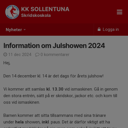
KK SOLLENTUNA
Skridskoskola
Logga in
Nyheter
Information om Julshowen 2024
11 dec 2024
0 kommentarer
Hej,
Den 14 december kl. 14 är det dags för årets julshow!
Vi kommer att samlas
kl. 13.30
vid ismaskinen. Gå in genom
den stora entrén, sätt på er skridskor, jackor etc. och kom till
oss vid ismaskinen.
Barnen kommer att sitta tillsammans med sina tränare
under
hela
showen,
inkl
. paus. Det är därför viktigt att ha