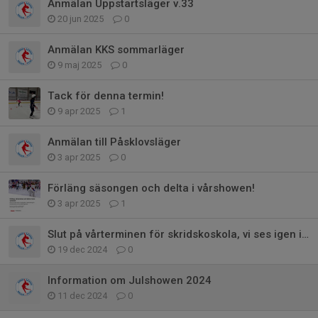
Anmälan Uppstartsläger v.33
20 jun 2025
0
Anmälan KKS sommarläger
9 maj 2025
0
Tack för denna termin!
9 apr 2025
1
Anmälan till Påsklovsläger
3 apr 2025
0
Förläng säsongen och delta i vårshowen!
3 apr 2025
1
Slut på vårterminen för skridskoskola, vi ses igen i Januari!
19 dec 2024
0
Information om Julshowen 2024
11 dec 2024
0