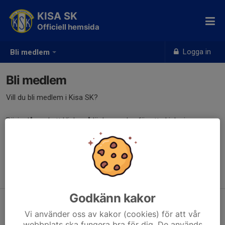
KISA SK
Officiell hemsida
Logga in
Bli medlem
Bli medlem
Vill du bli medlem i Kisa SK?
Börja då med att klicka på länken nedan för att skicka in en
medlemsansökan.
Medlemsansökan
Klicka här
Godkänn kakor
Medlemsavgifter för 2024:
Vi använder oss av kakor (cookies) för att vår
webbplats ska fungera bra för dig. De används