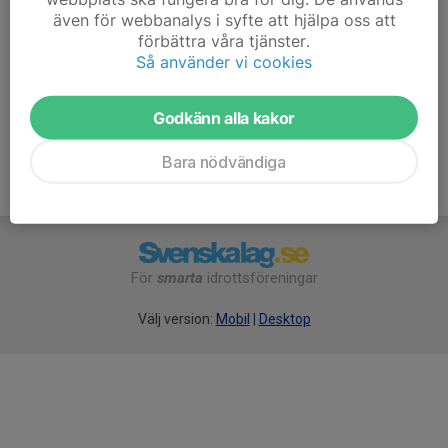
Familj: 500 Kr
även för webbanalys i syfte att hjälpa oss att
förbättra våra tjänster.
Senior: 300 Kr
Så använder vi cookies
Junior : 100 Kr
Avgiften insättes på bankgiro 5506-4687.
Godkänn alla kakor
Bara nödvändiga
För
smarta
idrottsföreningar
Välj version:
Mobil
|
Desktop