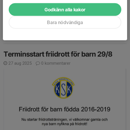
Godkänn alla kakor
Bara nödvändiga
Läs mer
Terminsstart friidrott för barn 29/8
27 aug 2025
0 kommentarer