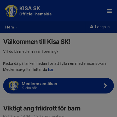
KISA SK
Officiell hemsida
Logga in
Hem
Välkommen till Kisa SK!
Vill du bli medlem i vår förening?
Klicka då på länken nedan för att fylla i en medlemsansökan.
Medlemsavgifter hittar du
här
.
Medlemsansökan
Klicka här
Viktigt ang friidrott för barn
10 maj, 14:04
0 kommentarer