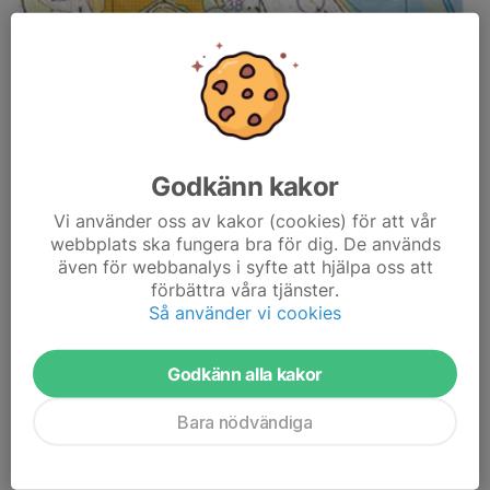
Godkänn kakor
Vi använder oss av kakor (cookies) för att vår
webbplats ska fungera bra för dig. De används
även för webbanalys i syfte att hjälpa oss att
förbättra våra tjänster.
Så använder vi cookies
Godkänn alla kakor
Nu finns det en bana utsatt med start vid elljusspåret
(Tolvmannabacken)
Bara nödvändiga
Kartor finns i låda vid anslagstavlan.
Karta för nedladdning finns här.