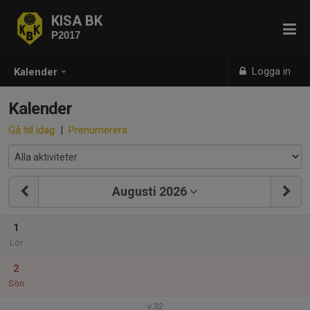
KISA BK
P2017
Logga in
Kalender
Kalender
Gå till idag
|
Prenumerera
Augusti 2026
1
Lör
2
Sön
v.32