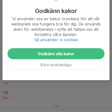
17
Godkänn kakor
Mån
Vi använder oss av kakor (cookies) för att vår
18
webbplats ska fungera bra för dig. De används
Tis
även för webbanalys i syfte att hjälpa oss att
19
förbättra våra tjänster.
Ons
Så använder vi cookies
20
18:00
Träning
Godkänn alla kakor
19:15
Tor
Kisa IP
21
Bara nödvändiga
Fre
22
Lör
23
Sön
v.35