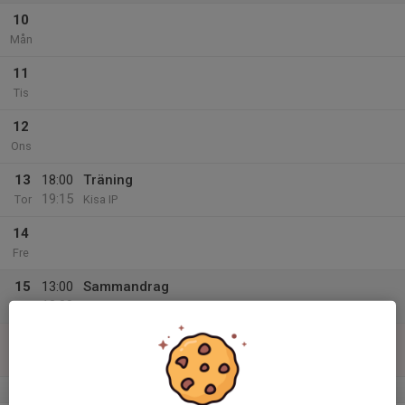
10
Mån
11
Tis
12
Ons
13
18:00
Träning
19:15
Tor
Kisa IP
14
Fre
15
13:00
Sammandrag
18:00
Lör
Ekängen
16
Sön
v.34