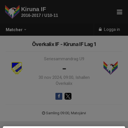
Kiruna IF
2016-2017 / U10-11
Logga in
Matcher
Överkalix IF - Kiruna IF Lag 1
Seriesammandrag U9
-
30 nov 2024, 09:00, Ishallen
Överkalix
Samling 09:00, Matojärvi