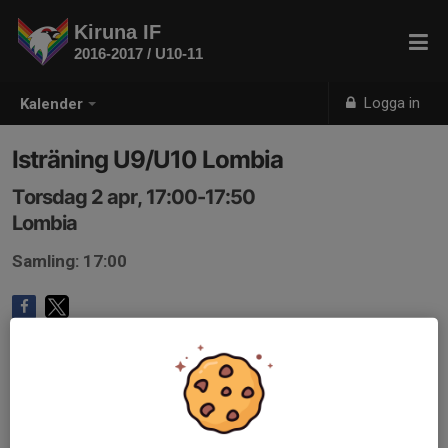
Kiruna IF
2016-2017 / U10-11
Logga in
Kalender
Isträning U9/U10 Lombia
Torsdag 2 apr, 17:00-17:50
Lombia
Samling: 17:00