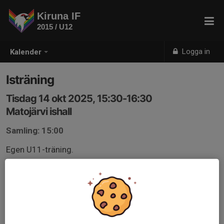
Kiruna IF
2015 / U12
Logga in
Kalender
Isträning
Tisdag 14 okt 2025, 15:30-16:30
Matojärvi ishall
Samling: 15:00
Egen U11-träning.
50 minuters träning.
Man kommer till ishallen när man hinner. Om möjligt
gärna 30 minuter före träningen startar.