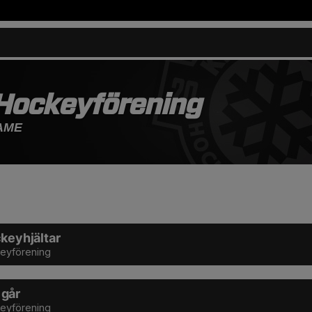
 Hockeyförening
AME
ckeyhjältar
keyförening
 går
keyförening