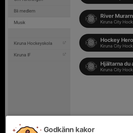
Bli medlem
River Murar
Kiruna City Hoc
Musik
Hockey Her
Kiruna Hockeyskola
Kiruna City Hoc
Kiruna IF
Hjältarna du
Kiruna City Hoc
Godkänn kakor