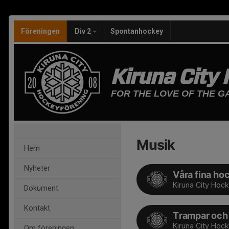
Föreningen
Div 2
Spontanhockey
Kiruna City
FOR THE LOVE OF THE G
Musik
Hem
Nyheter
Våra fina ho
Kiruna City Hoc
Dokument
Kontakt
Trampar och
Kiruna City Hoc
Om föreningen