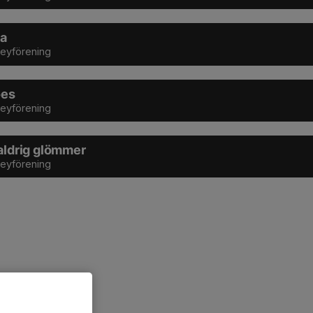
na
keyförening
oes
keyförening
 aldrig glömmer
keyförening