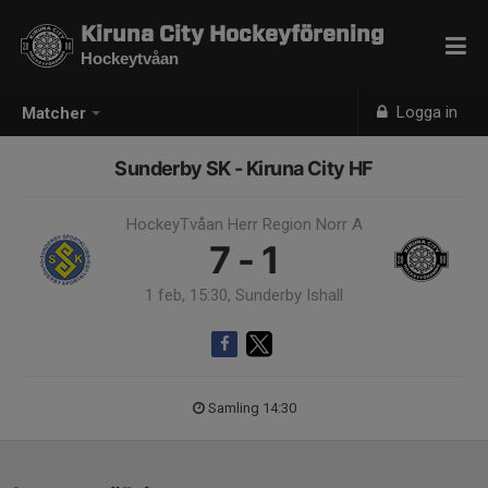
Kiruna City Hockeyförening
Hockeytvåan
Logga in
Matcher
Sunderby SK - Kiruna City HF
HockeyTvåan Herr Region Norr A
7 - 1
1 feb, 15:30, Sunderby Ishall
Samling 14:30