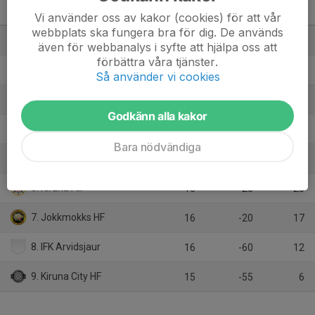
HockeyTvåan Herr Region
Norr A
M
+/-
P
Vi använder oss av kakor (cookies) för att vår
webbplats ska fungera bra för dig. De används
1. Asplöven Haparanda Hockey Förening
16
112
48
även för webbanalys i syfte att hjälpa oss att
förbättra våra tjänster.
2. Bodens Ishockeyklubb
15
10
29
Så använder vi cookies
3. Rosvik IK
16
14
27
Godkänn alla kakor
4. SK Lejon
16
13
27
Bara nödvändiga
5. Sunderby SK
16
9
24
6. Kiruna AIF
16
-23
23
7. Jokkmokks HF
16
-20
17
8. IFK Arvidsjaur
16
-60
12
9. Kiruna City HF
15
-55
6