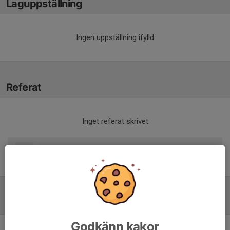
Laguppställning
Ingen uppställning ifylld
Referat
Inget referat skrivet
Tabell
Godkänn kakor