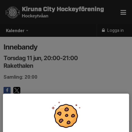
Kiruna City Hockeyförening
Hockeytvåan
Logga in
Kalender
Innebandy
Torsdag 11 jun, 20:00-21:00
Rakethalen
Samling: 20:00