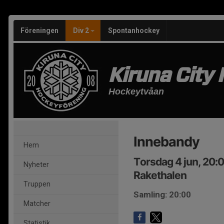
Föreningen
Div 2
Spontanhockey
Kiruna City
Hockeytvåan
Innebandy
Hem
Torsdag 4 jun, 20:
Nyheter
Rakethalen
Truppen
Samling: 20:00
Matcher
Statistik