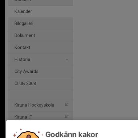
Kalender
Bildgalleri
Dokument
Kontakt
Historia
City Awards
CLUB 2008
Kiruna Hockeyskola
Kiruna IF
Godkänn kakor