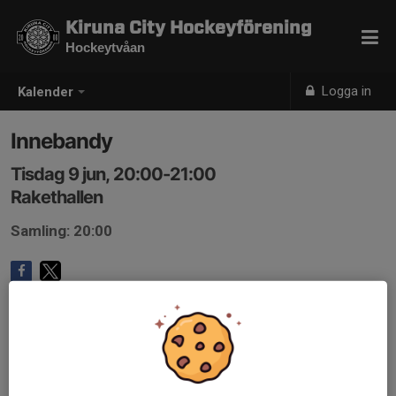
Kiruna City Hockeyförening
Hockeytvåan
Logga in
Kalender
Innebandy
Tisdag 9 jun, 20:00-21:00
Rakethallen
Samling: 20:00