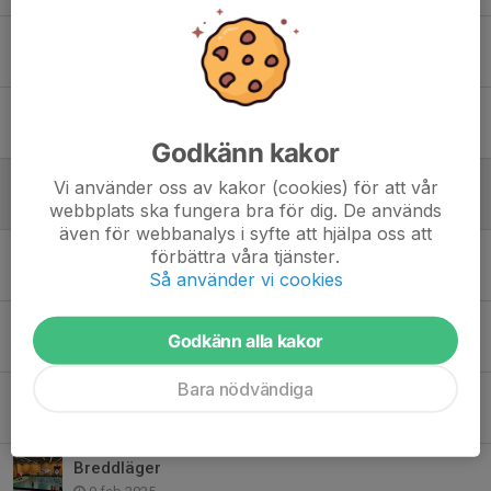
Nya öppettider
13 apr, 22:33
Påsklov
30 mar, 21:19
Godkänn kakor
Sportlov
Vi använder oss av kakor (cookies) för att vår
17 feb, 19:14
webbplats ska fungera bra för dig. De används
även för webbanalys i syfte att hjälpa oss att
Kontantlotteri
förbättra våra tjänster.
Så använder vi cookies
3 jan, 14:22
Kansliet
Godkänn alla kakor
22 dec 2025
Bara nödvändiga
Kansliet
17 sep 2025
Breddläger