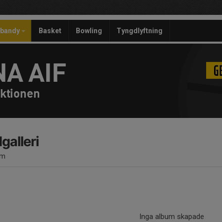
ebandy
Basket
Bowling
Tyngdlyftning
A AIF
ktionen
dgalleri
um
Inga album skapade