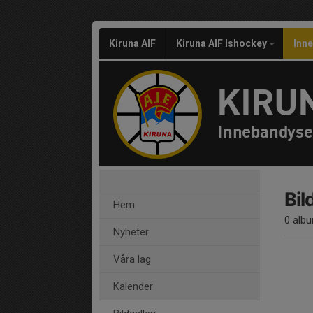
Kiruna AIF
Kiruna AIF Ishockey
Inn
KIRUN
Innebandyse
Bil
Hem
0 alb
Nyheter
Våra lag
Kalender