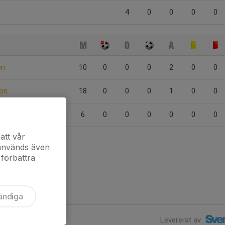
4
0
0
0
0
on
10
0
0
0
2
0
0
ton
18
0
0
0
1
0
0
6
0
0
0
0
0
0
att vår
 används även
 förbättra
ändiga
Levererat av