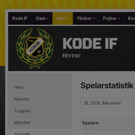
Kode IF
Dam
Herr
Flickor
Pojkar
Kod
KODE IF
Herrar
Spelarstatistik
Hem
Nyheter
2026, Alla serier
Truppen
Matcher
Spelare
Statistik