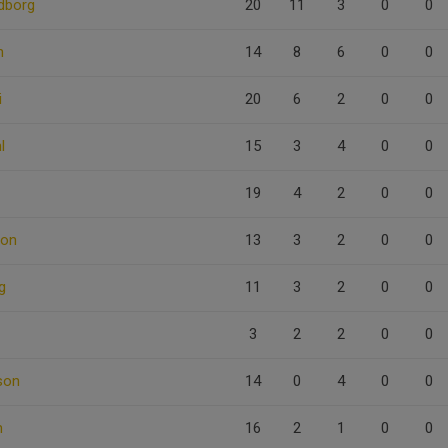
dborg
20
11
3
0
0
n
14
8
6
0
0
i
20
6
2
0
0
l
15
3
4
0
0
19
4
2
0
0
son
13
3
2
0
0
g
11
3
2
0
0
3
2
2
0
0
son
14
0
4
0
0
m
16
2
1
0
0