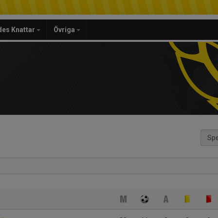
es Knattar
Övriga
Spe