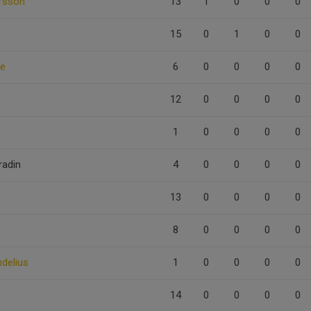
afsson
13
1
0
0
0
15
0
1
0
0
ne
6
0
0
0
0
12
0
0
0
0
1
0
0
0
0
radin
4
0
0
0
0
13
0
0
0
0
8
0
0
0
0
ndelius
1
0
0
0
0
14
0
0
0
0