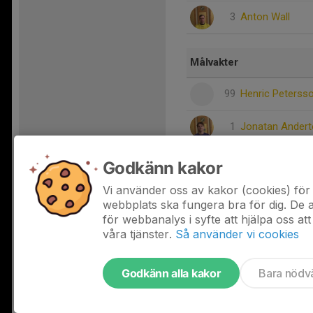
3
Anton Wall
Målvakter
99
Henric Peterss
1
Jonatan Ander
21
Ludvig Adiels
Godkänn kakor
Vi använder oss av kakor (cookies) för 
Dela statistik
webbplats ska fungera bra för dig. De
för webbanalys i syfte att hjälpa oss att
våra tjänster.
Så använder vi cookies
Godkänn alla kakor
Bara nödv
Tjäna pengar till laget