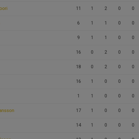
oori
11
1
2
0
0
n
6
1
1
0
0
9
1
1
0
0
16
0
2
0
0
18
0
2
0
0
16
1
0
0
0
1
1
0
0
0
kansson
17
1
0
0
0
14
1
0
0
0