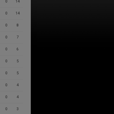
0
14
0
14
0
8
0
7
0
6
0
5
0
5
0
4
0
4
0
3