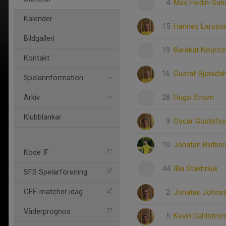
4
Max Flodin-Sun
Kalender
15
Hannes Larsso
Bildgalleri
19
Barakat Nouroz
Kontakt
16
Gustaf Björkdah
Spelarinformation
28
Hugo Ström
Arkiv
Klubblänkar
9
Oscar Gustafs
10
Jonatan Blidber
Kode IF
44
Illia Stakhniuk
SFS Spelarförening
2
Jonatan Johns
GFF-matcher idag
Väderprognos
5
Kevin Dahlströ