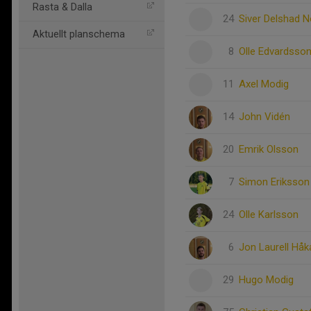
Rasta & Dalla
24
Siver Delshad N
Aktuellt planschema
8
Olle Edvardsso
11
Axel Modig
14
John Vidén
20
Emrik Olsson
7
Simon Eriksson
24
Olle Karlsson
6
Jon Laurell Hå
29
Hugo Modig