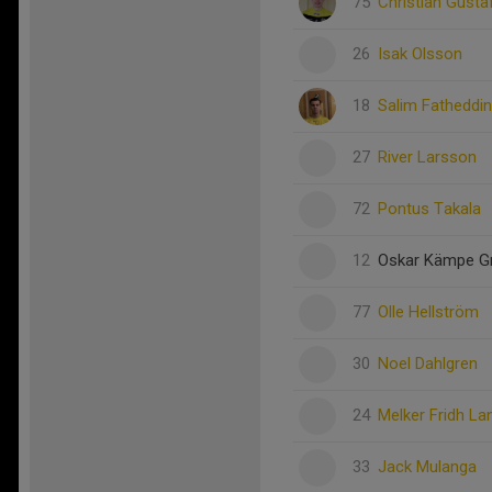
75
Christian Gust
26
Isak Olsson
18
Salim Fatheddi
27
River Larsson
72
Pontus Takala
12
Oskar Kämpe G
77
Olle Hellström
30
Noel Dahlgren
24
Melker Fridh La
33
Jack Mulanga