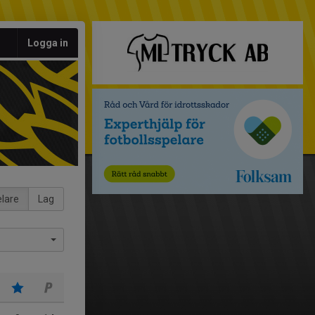
Logga in
lare
Lag