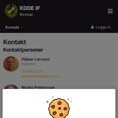
KODE IF
Herrar
Logga in
Kontakt
Kontakt
Kontaktpersoner
Håkan Larsson
lagledare
070-836 32 30
kodestangsel@telia.com
Niclas Pettersson
Tränare
073-333 19 31
niclaspettersson1945@gmail.com
Torbjörn Jennerhed