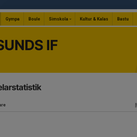
Gympa
Boule
Simskola
Kultur & Kalas
Bastu
UNDS IF
larstatistik
are