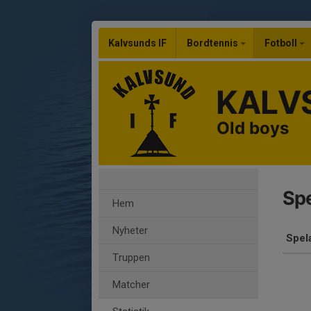
Kalvsunds IF
Bordtennis
Fotboll
KALVS
Old boys
Spe
Hem
Nyheter
Spel
Truppen
Matcher