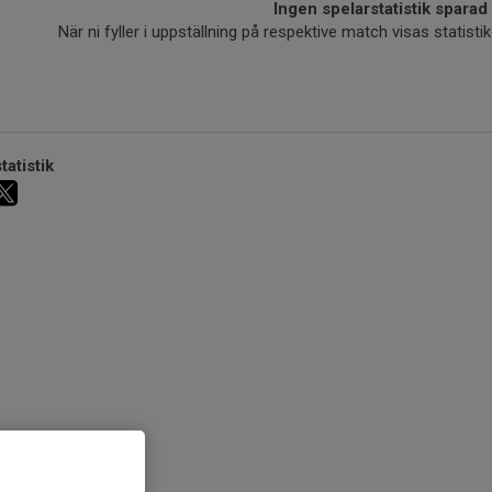
Ingen spelarstatistik sparad
När ni fyller i uppställning på respektive match visas statis
tatistik