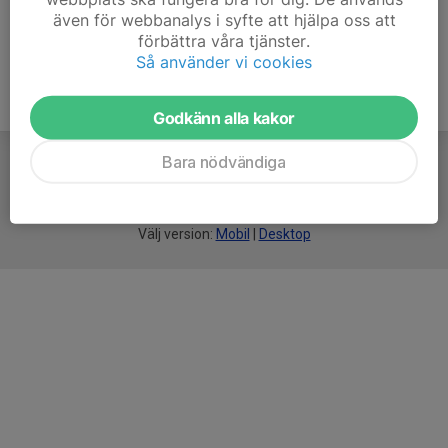
även för webbanalys i syfte att hjälpa oss att
förbättra våra tjänster.
Så använder vi cookies
Godkänn alla kakor
Bara nödvändiga
För
smarta
idrottsföreningar
Välj version:
Mobil
|
Desktop