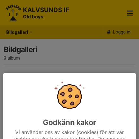
KALVSUNDS IF
Old boys
Logga in
Bildgalleri
Bildgalleri
0 album
Inga album skapade
Godkänn kakor
Vi använder oss av kakor (cookies) för att vår
webbplats ska fungera bra för dig. De används