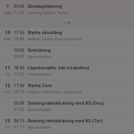
9
09:00
Söndagslöpning
11:00
Sön
Samling Malkars Västra
v.46
10
17:55
Styrka skivstång
18:40
Mån
Malkars Västra stora salen nere
19:00
Simträning
20:00
Nya simhallen
11
18:30
Löpintervaller inkl tröskeltest
19:30
Tis
Fredriksskans
12
17:50
Styrka Core
18:35
Ons
Malkars Västra stora salen nere
20:00
Simning teknikträning med KS (Ons)
21:00
Nya simhallen
13
06:15
Simning teknikträning med KS (Tor)
07:15
Tor
Nya simhallen