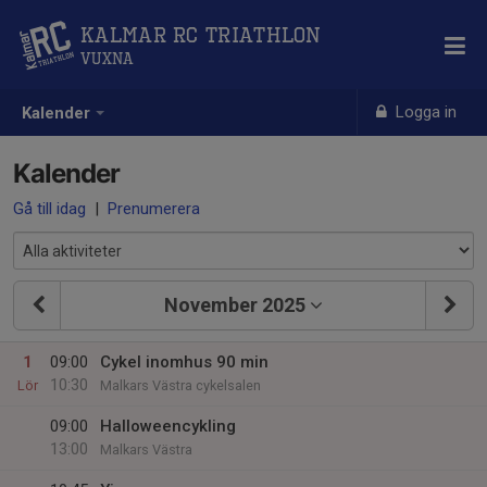
Kalmar RC Triathlon
Vuxna
Logga in
Kalender
Kalender
Gå till idag
|
Prenumerera
November 2025
1
09:00
Cykel inomhus 90 min
10:30
Lör
Malkars Västra cykelsalen
09:00
Halloweencykling
13:00
Malkars Västra