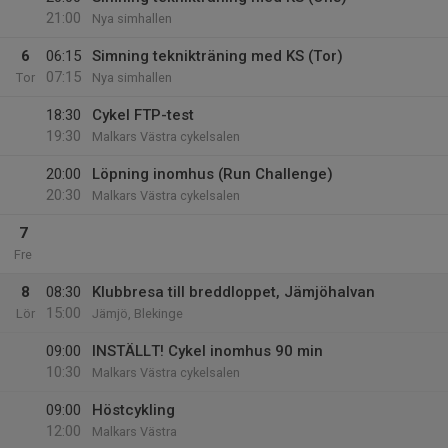
21:00
Nya simhallen
6
06:15
Simning teknikträning med KS (Tor)
07:15
Tor
Nya simhallen
18:30
Cykel FTP-test
19:30
Malkars Västra cykelsalen
20:00
Löpning inomhus (Run Challenge)
20:30
Malkars Västra cykelsalen
7
Fre
8
08:30
Klubbresa till breddloppet, Jämjöhalvan
15:00
Lör
Jämjö, Blekinge
09:00
INSTÄLLT! Cykel inomhus 90 min
10:30
Malkars Västra cykelsalen
09:00
Höstcykling
12:00
Malkars Västra