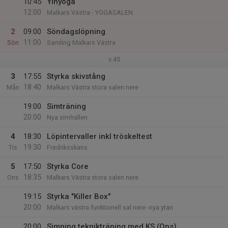
10:45
Yinyoga
12:00
Malkars Västra - YOGASALEN
2
09:00
Söndagslöpning
11:00
Sön
Samling Malkars Västra
v.45
3
17:55
Styrka skivstång
18:40
Mån
Malkars Västra stora salen nere
19:00
Simträning
20:00
Nya simhallen
4
18:30
Löpintervaller inkl tröskeltest
19:30
Tis
Fredriksskans
5
17:50
Styrka Core
18:35
Ons
Malkars Västra stora salen nere
19:15
Styrka "Killer Box"
20:00
Malkars västra funktionell sal nere -nya ytan
20:00
Simning teknikträning med KS (Ons)