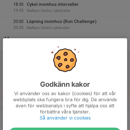
18:30
Cykel inomhus intervaller
19:45
Malkars Västra, cykelsalen
20:00
Löpning inomhus (Run Challenge)
20:30
Malkars Västra cykelsalen
14
Fre
15
09:00
Höstcykling
11:00
Lör
Malkars Västra
09:00
Cykel inomhus 90 min + 60 min
10:30
Malkars Västra cykelsalen
Godkänn kakor
16
09:00
Söndagslöpning
Vi använder oss av kakor (cookies) för att vår
11:00
Sön
Samling Malkars Västra
webbplats ska fungera bra för dig. De används
även för webbanalys i syfte att hjälpa oss att
v.47
förbättra våra tjänster.
17
17:55
Styrka skivstång
Så använder vi cookies
18:40
Mån
Malkars Västra stora salen nere