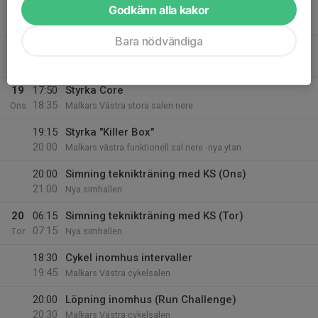
19:00
Simträning
Godkänn alla kakor
20:00
Nya simhallen
Bara nödvändiga
18
18:30
Löpintervaller
19:30
Tis
Fredriksskans
19
17:50
Styrka Core
18:35
Ons
Malkars Västra stora salen nere
19:15
Styrka "Killer Box"
20:00
Malkars västra funktionell sal nere -nya ytan
20:00
Simning teknikträning med KS (Ons)
21:00
Nya simhallen
20
06:15
Simning teknikträning med KS (Tor)
07:15
Tor
Nya simhallen
18:30
Cykel inomhus intervaller
19:45
Malkars Västra cykelsalen
20:00
Löpning inomhus (Run Challenge)
20:30
Malkars Västra cykelsalen