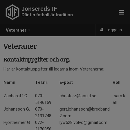
Jonsereds IF
Där fin fotboll är tradition
Logga in
Veteraner
Veteraner
Kontaktuppgifter och org.
Här är kontaktuppgifter till ledarna inom Veteranerna:
Namn
Tel.nr.
E-post
Roll
Zacharoff C.
070-
christerz@sould.se
sam.k
5146169
all
Johansson G.
070-
gert.johansson@bredband
2131748
2.com
Hjortheimer G
072-
lyw528.volvo@gmail.com
3170856