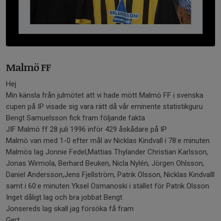
Malmö FF
Hej
Min känsla från julmötet att vi hade mött Malmö FF i svenska
cupen på IP visade sig vara rätt då vår eminente statistikguru
Bengt Samuelsson fick fram följande fakta
JIF Malmö ff 28 juli 1996 inför 429 åskådare på IP
Malmö van med 1-0 efter mål av Nicklas Kindvall i 78:e minuten
Malmös lag Jonnie Fedel,Mattias Thylander Christian Karlsson,
Jonas Wirmola, Berhard Beuken, Nicla Nylén, Jörgen Ohlsson,
Daniel Andersson,Jens Fjellström, Patrik Olsson, Nicklas Kindvalll
samt i 60:e minuten Yksel Osmanoski i stället för Patrik Olsson.
Inget dåligt lag och bra jobbat Bengt
Jonsereds lag skall jag försöka få fram
Gert