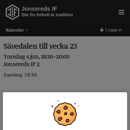
Jonsereds IF
Där fin fotboll är tradition
Logga in
Kalender
Sävedalen till vecka 23
Torsdag 4 jun, 18:30-20:00
Jonsereds IP 2
Samling: 18:30