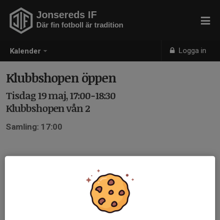
Jonsereds IF
Där fin fotboll är tradition
Logga in
Kalender
Klubbshopen öppen
Tisdag 19 maj, 17:00-18:30
Klubbshopen vån 2
Samling: 17:00