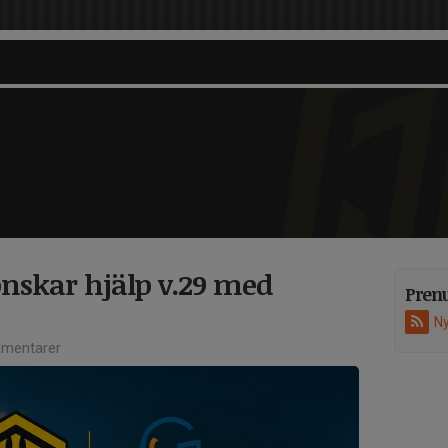
nskar hjälp v.29 med
Pren
Ny
mentarer