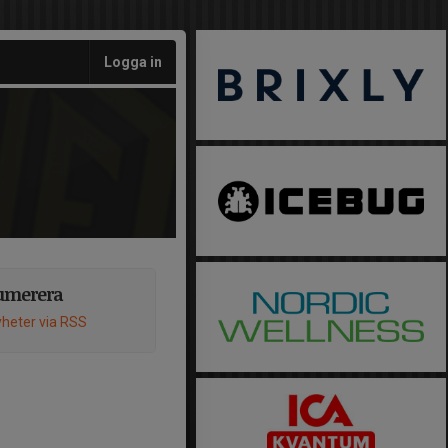
Logga in
umerera
heter via RSS