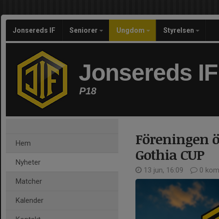
Jonsereds IF
Seniorer
Ungdom
Styrelsen
Jonsereds IF
P18
Föreningen ö
Hem
Gothia CUP
Nyheter
13 jun, 16:09
0 kom
Matcher
Kalender