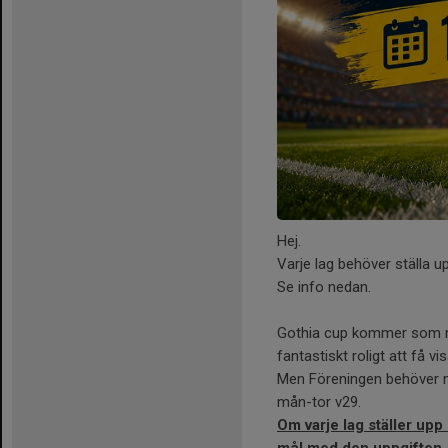
Hej.
Varje lag behöver ställa 
Se info nedan.
Gothia cup kommer som ni 
fantastiskt roligt att få vi
Men Föreningen behöver m
mån-tor v29.
Om varje lag ställer upp 
mål med den uppgiften.