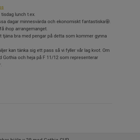
ss
tisdag lunch t.ex.
 dessa dagar minnesvärda och ekonomiskt fantastiska🤩.
t få ihop arrangemanget.
att tjäna bra med pengar på detta som kommer gynna
miljer kan tänka sig ett pass så vi fyller vår lag kvot. Om
med Gothia och heja på F 11/12 som representerar
r.
skar hjälp v.29 med Gothia CUP