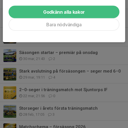
25 apr, 18:35
0
Godkänn alla kakor
Viktig bortaseger mot Sävedalens IF
15 apr, 23:40
2
Bara nödvändiga
Hemmamatch mot Utbynäs SK
10 apr, 20:37
0
Säsongen startar – premiär på onsdag
30 mar, 21:43
2
Stark avslutning på försäsongen – seger med 6–0
29 mar, 19:11
4
2–0-seger i träningsmatch mot Sjuntorps IF
22 mar, 21:56
0
Storseger i årets första träningsmatch
28 feb, 17:05
3
Matchschema – försäsong 2026