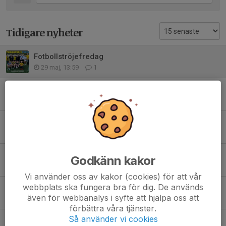
Tidigare nyheter
Fotbollströjefredag
29 maj, 13:59
1
Storseger hemma på Jonsereds IP
24 maj, 16:21
2
Hemmamatch mot Hönö IS på söndag
22 maj, 21:07
0
Bortamatch mot GFF väntar på söndag
Godkänn kakor
15 maj, 17:26
1
Vi använder oss av kakor (cookies) för att vår
webbplats ska fungera bra för dig. De används
Hemmamatch mot Ösets BK på söndag
även för webbanalys i syfte att hjälpa oss att
8 maj, 11:37
0
förbättra våra tjänster.
Så använder vi cookies
Lerums IS gästar Jonsereds IP