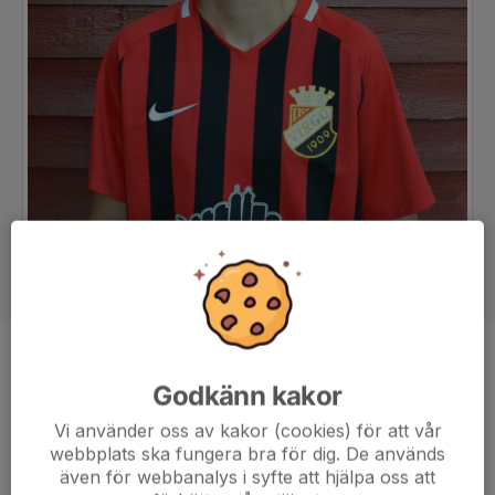
Position
Back
Godkänn kakor
Ålder
27 år
Vi använder oss av kakor (cookies) för att vår
webbplats ska fungera bra för dig. De används
även för webbanalys i syfte att hjälpa oss att