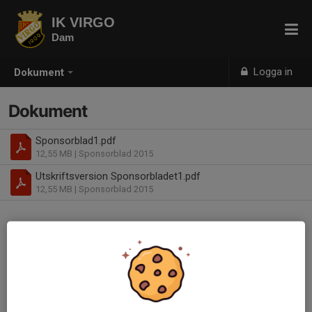
IK VIRGO
Dam
Logga in
Dokument
Dokument
Sponsorblad1.pdf
12,55 MB
| Sponsorblad 2015
Utskriftsversion Sponsorbladet1.pdf
12,55 MB
| Sponsorblad 2015