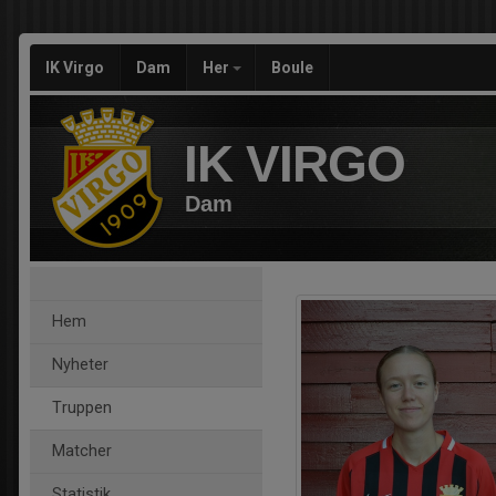
IK Virgo
Dam
Her
Boule
IK VIRGO
Dam
Hem
Nyheter
Truppen
Matcher
Statistik