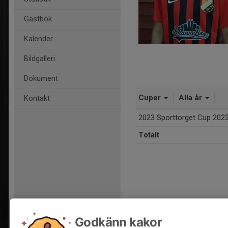
Gästbok
Kalender
Bildgalleri
Dokument
Cuper
Alla år
Kontakt
2023 Sporttorget Cup 202
Totalt
Godkänn kakor