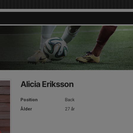
Alicia Eriksson
Position
Back
Ålder
27 år