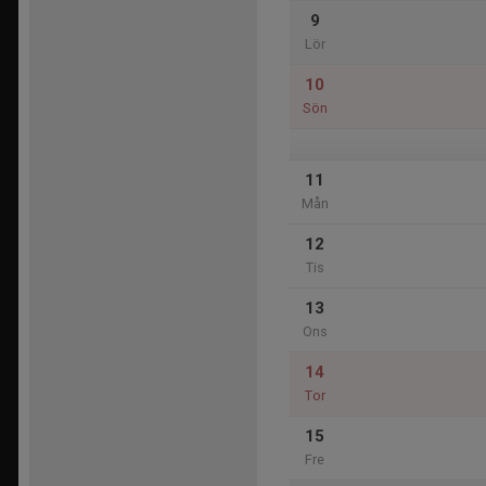
9
Lör
10
Sön
11
Mån
12
Tis
13
Ons
14
Tor
15
Fre