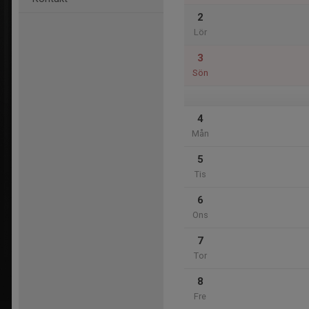
2
Lör
3
Sön
4
Mån
5
Tis
6
Ons
7
Tor
8
Fre