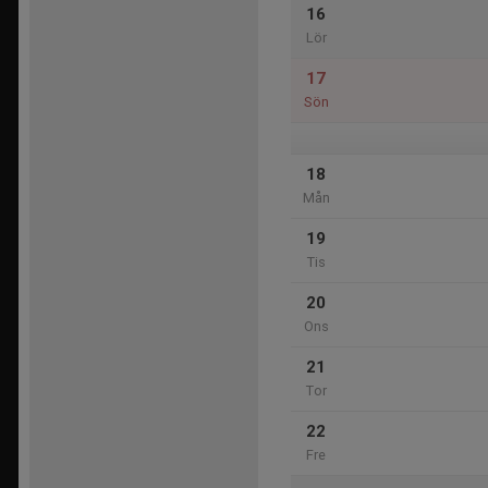
16
Lör
17
Sön
18
Mån
19
Tis
20
Ons
21
Tor
22
Fre