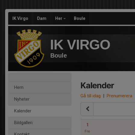
IK Virgo
Dam
Her
Boule
IK VIRGO
Boule
Kalender
Hem
Gå till idag
|
Prenumerera
Nyheter
Kalender
Bildgalleri
1
Fre
Kontakt