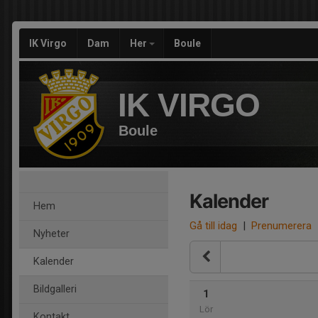
IK Virgo
Dam
Her
Boule
IK VIRGO
Boule
Kalender
Hem
Gå till idag
|
Prenumerera
Nyheter
Kalender
Bildgalleri
1
Lör
Kontakt