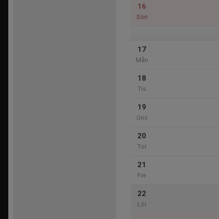
16
Sön
17
Mån
18
Tis
19
Ons
20
Tor
21
Fre
22
Lör