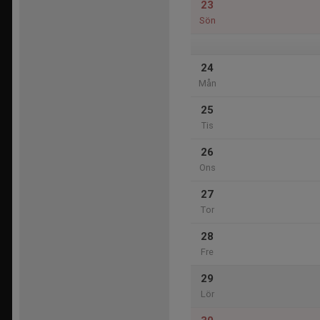
23
Sön
24
Mån
25
Tis
26
Ons
27
Tor
28
Fre
29
Lör