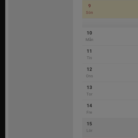
9
Sön
10
Mån
11
Tis
12
Ons
13
Tor
14
Fre
15
Lör