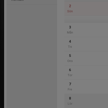
2
Sön
3
Mån
4
Tis
5
Ons
6
Tor
7
Fre
8
Lör