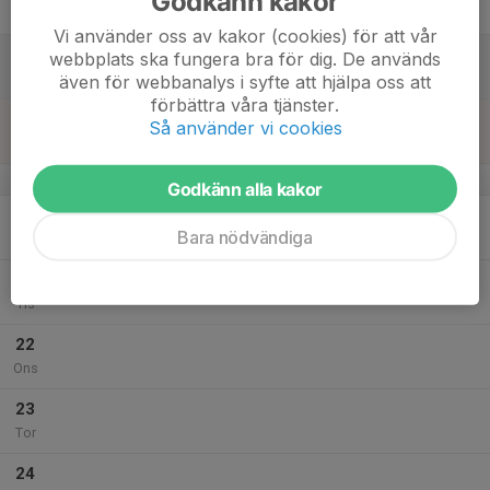
Godkänn kakor
Fre
Vi använder oss av kakor (cookies) för att vår
18
webbplats ska fungera bra för dig. De används
Lör
även för webbanalys i syfte att hjälpa oss att
förbättra våra tjänster.
19
Så använder vi cookies
Sön
v.17
Godkänn alla kakor
20
Bara nödvändiga
Mån
21
Tis
22
Ons
23
Tor
24