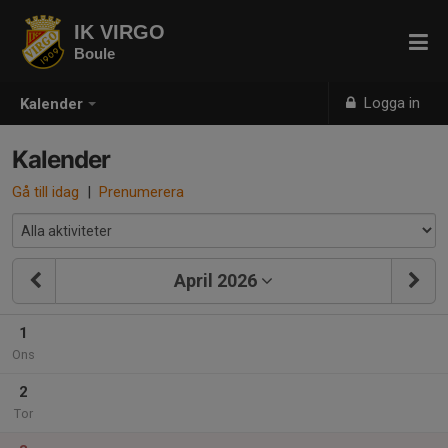
IK VIRGO
Boule
Logga in
Kalender
Kalender
Gå till idag
|
Prenumerera
April 2026
1
Ons
2
Tor