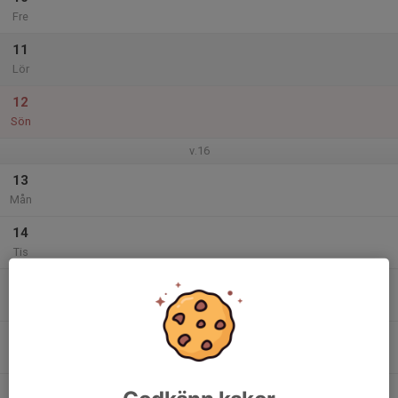
Fre
11
Lör
12
Sön
v.16
13
Mån
14
Tis
15
Ons
16
Tor
17