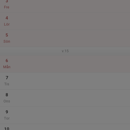
3
Fre
4
Lör
5
Sön
v.15
6
Mån
7
Tis
8
Ons
9
Tor
10