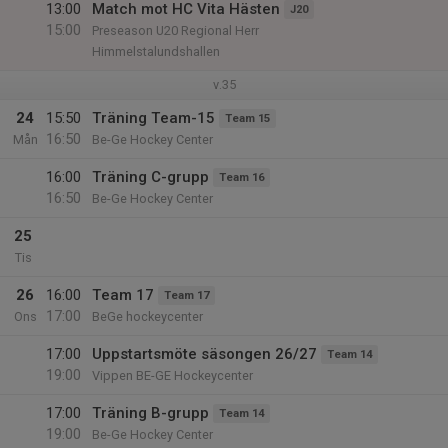
13:00
Match mot HC Vita Hästen
J20
15:00
Preseason U20 Regional Herr
Himmelstalundshallen
v.35
24
15:50
Träning Team-15
Team 15
16:50
Mån
Be-Ge Hockey Center
16:00
Träning C-grupp
Team 16
16:50
Be-Ge Hockey Center
25
Tis
26
16:00
Team 17
Team 17
17:00
Ons
BeGe hockeycenter
17:00
Uppstartsmöte säsongen 26/27
Team 14
19:00
Vippen BE-GE Hockeycenter
17:00
Träning B-grupp
Team 14
19:00
Be-Ge Hockey Center