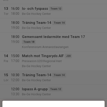
13
16:00
Is- och fyspass
Team 12
18:00
Tor
Be-Ge Hockey Center
18:00
Träning Team-14
Team 14
19:00
Be-Ge Hockey Center
18:00
Gemensamt ledarmöte med Team 17
19:00
Team 18
Konferensrum Arenarestaurangen
14
15:00
Match mot Tingsryds AIF
J20
17:00
Fre
Preseason U20 Regional Herr
Be-Ge Hockey Center
15
10:30
Träning Team-14
Team 14
12:00
Lör
Be-Ge Hockey Center
12:00
Ispass A-grupp
Team 12
13:30
Be-Ge Hockey Center
16
12:00
Ispass A-grupp
Team 12