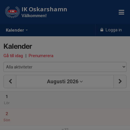
IK Oskarshamn
Välkommen!
Logga in
Kalender
Kalender
Gå till idag
|
Prenumerera
Augusti 2026
1
Lör
2
Sön
v.32