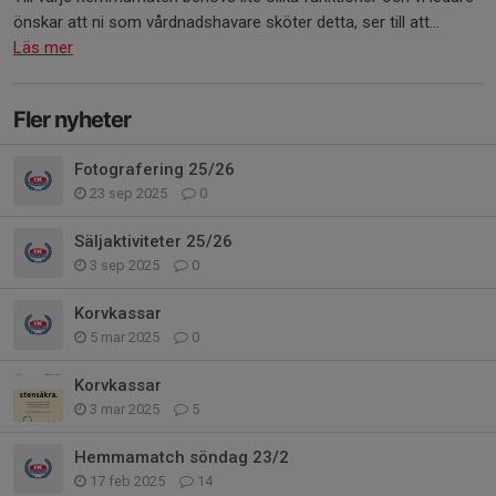
önskar att ni som vårdnadshavare sköter detta, ser till att...
Läs mer
Fler nyheter
Fotografering 25/26
23 sep 2025
0
Säljaktiviteter 25/26
3 sep 2025
0
Korvkassar
5 mar 2025
0
Korvkassar
3 mar 2025
5
Hemmamatch söndag 23/2
17 feb 2025
14