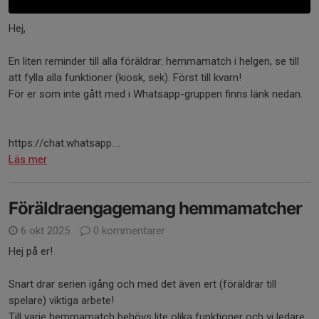
Hej,
En liten reminder till alla föräldrar: hemmamatch i helgen, se till
att fylla alla funktioner (kiosk, sek). Först till kvarn!
För er som inte gått med i Whatsapp-gruppen finns länk nedan.
https://chat.whatsapp....
Läs mer
Föräldraengagemang hemmamatcher
6 okt 2025
0 kommentarer
Hej på er!
Snart drar serien igång och med det även ert (föräldrar till
spelare) viktiga arbete!
Till varje hemmamatch behövs lite olika funktioner och vi ledare