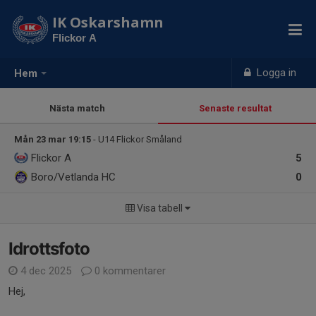
IK Oskarshamn
Flickor A
Logga in
Hem
Nästa match
Senaste resultat
Mån 23 mar 19:15
- U14 Flickor Småland
Flickor A
5
Boro/Vetlanda HC
0
Visa tabell
Idrottsfoto
4 dec 2025
0 kommentarer
Hej,