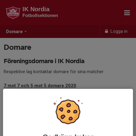
IK Nordia
Fotbollsektionen
Logga in
Domare
Domare
Föreningsdomare i IK Nordia
Respektive lag kontaktar domare för sina matcher
7 mot 7 och 5 mot 5 domare 2020
Alva Renman 076-327 69 52
Thelma Thorsell Forslund 070-143 03 55
Elin Nyström 070-496 93 17
7 mot 7 och 5 mot 5 domare 2018