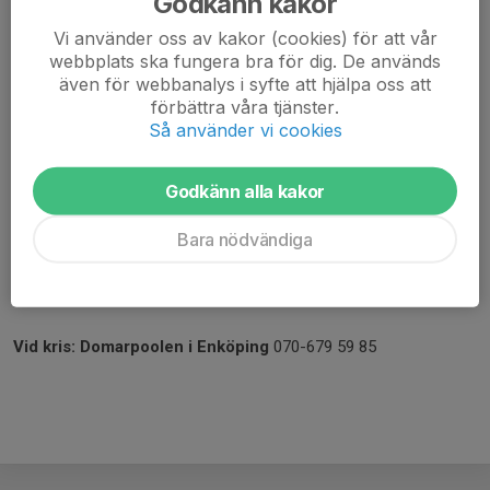
Godkänn kakor
Chanell Andersson Sigge 072-907 74 05
Vi använder oss av kakor (cookies) för att vår
Jesper Bodin 076-102 63 22
webbplats ska fungera bra för dig. De används
Isak Dahm 072-166 90 06
även för webbanalys i syfte att hjälpa oss att
Ted Johansson 072-012 45 67
förbättra våra tjänster.
Liam Lundqvist 070-770 08 75
Så använder vi cookies
Wilhem Nyström 070-364 85 86
Linnea Omnell 076-313 77 02
Godkänn alla kakor
Linnea Röndell 070-571 96 45
Lydia Söderlund 073-083 83 39
Bara nödvändiga
Daga Tegnér 072-337 98 32
Max Unosson 072-248 78 46
Tilde Unosson 070-628 82 24
Vid kris: Domarpoolen i Enköping
070-679 59 85