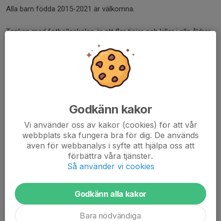
Alla barn födda 2015-2021 är välkomna.
Tanken med fotbollsskolan är att fler tjejer och killar i alla åldrar
ska upptäcka hur kul det är med fotboll. Lära sig idrotten fotboll!
Ledare är Grillby-ungdomar med fotbollsbakgrund, med vuxna
Nordiatränare som hjälp.
Vi kommer även i år att fortsätta med
Tjejsatsningen
! Tyvärr
märker vi att vi aktiverar allt färre tjejer i föreningen och det är
Godkänn kakor
något vi vill ändra på!
Tjejsatsningen är precis allt vad fotbollsskolan ska vara - fotboll,
Vi använder oss av kakor (cookies) för att vår
lek, kompishäng och vattenkrig. Skillnaden är att vi nu erbjuder en
webbplats ska fungera bra för dig. De används
även för webbanalys i syfte att hjälpa oss att
ren tjejgrupp för dem som inte vill spela i en mixad grupp. I
förbättra våra tjänster.
tjejsatsningen garanterar vi också mycket duktiga
Så använder vi cookies
fotbollsspelande tjejer som ledare och förebilder. Alla tjejer
födda 2018 och tidigare har möjligheten att delta
i
Tjejsatsningen.
Godkänn alla kakor
Fotbollsskolan anordnas 15-17 juni, dvs måndag till onsdag
Bara nödvändiga