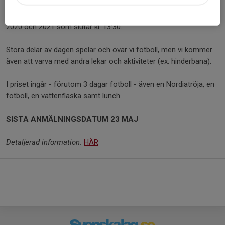
vecka 25.
Varje dag startar kl. 10 och slutar kl. 14:30, utom för barn födda
2020 och 2021 som slutar kl. 13:30.
Stora delar av dagen spelar och övar vi fotboll, men vi kommer
även att varva med andra lekar och aktiviteter (ex. hinderbana).
I priset ingår - förutom 3 dagar fotboll - även en Nordiatröja, en
fotboll, en vattenflaska samt lunch.
SISTA ANMÄLNINGSDATUM 23 MAJ
Detaljerad information:
HÄR