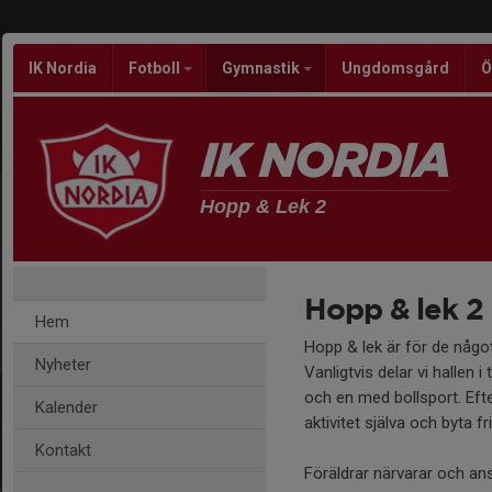
IK Nordia
Fotboll
Gymnastik
Ungdomsgård
Ö
Hopp & Lek 2
Hopp & lek 2
Hem
Hopp & lek är för de någ
Nyheter
Vanligtvis delar vi hallen 
och en med bollsport. Ef
Kalender
aktivitet själva och byta fr
Kontakt
Föräldrar närvarar och an