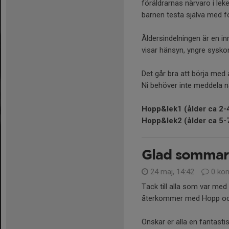
föräldrarnas närvaro i leken
barnen testa själva med f
Åldersindelningen är en in
visar hänsyn, yngre sysko
Det går bra att börja med a
Ni behöver inte meddela nä
Hopp&lek1 (ålder ca 2-4
Hopp&lek2 (ålder ca 5-7
Glad sommar
24 maj, 14:42
0 ko
Tack till alla som var me
återkommer med Hopp och
Önskar er alla en fantast