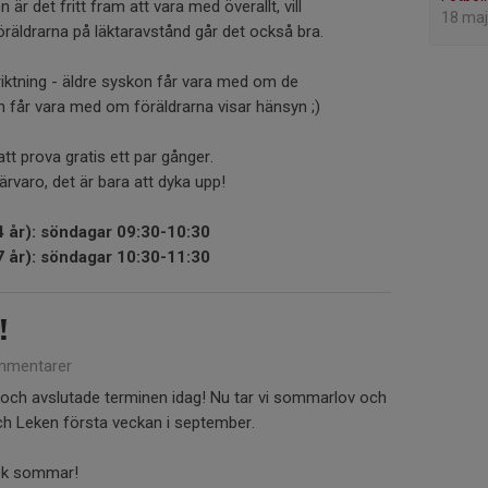
 är det fritt fram att vara med överallt, vill
18 maj
öräldrarna på läktaravstånd går det också bra.
riktning - äldre syskon får vara med om de
n får vara med om föräldrarna visar hänsyn ;)
tt prova gratis ett par gånger.
rvaro, det är bara att dyka upp!
 år): söndagar 09:30-10:30
 år): söndagar 10:30-11:30
!
mmentarer
d och avslutade terminen idag! Nu tar vi sommarlov och
 Leken första veckan i september.
isk sommar!