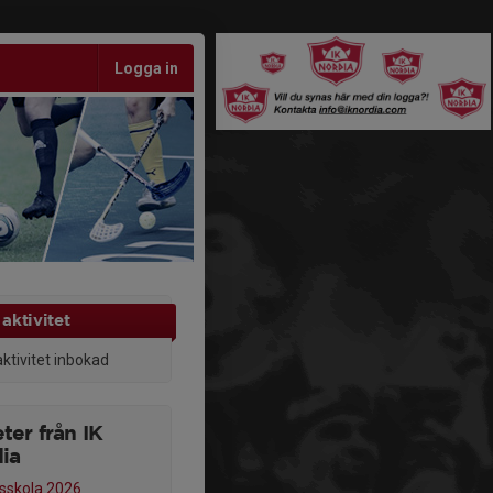
Logga in
aktivitet
aktivitet inbokad
ter från IK
ia
lsskola 2026