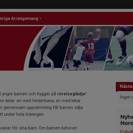
vriga Arrangemang
Nästa 
ot yngre barnen och bygger på
rörelseglädje
!
Ingen 
i tre delar: en med hinderbana, en med lekar
ter gemensam uppvärmning får barnen välja
itt under hela träningen.
Nyhe
Nord
svarar för sina barn. Om barnen behöver
Fotbol