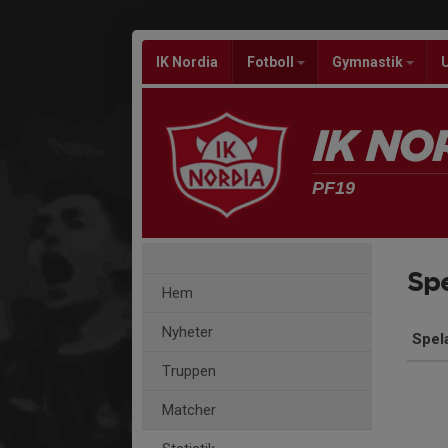
IK Nordia
Fotboll
Gymnastik
PF19
Spe
Hem
Nyheter
Spel
Truppen
Matcher