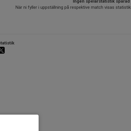
Ingen spelarstatistik sparad
När ni fyller i uppställning på respektive match visas statis
tatistik