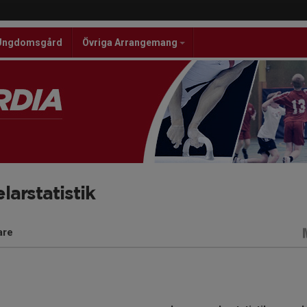
Ungdomsgård
Övriga Arrangemang
larstatistik
are