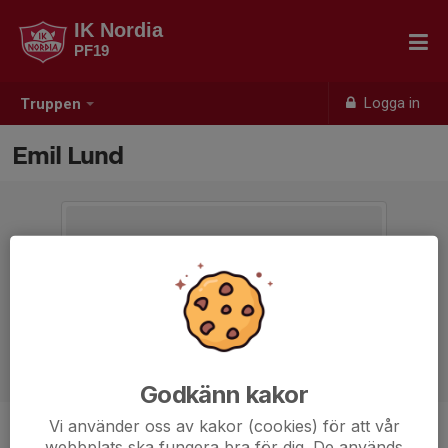
IK Nordia
PF19
Logga in
Truppen
Emil Lund
Godkänn kakor
Vi använder oss av kakor (cookies) för att vår
Position
-
webbplats ska fungera bra för dig. De används