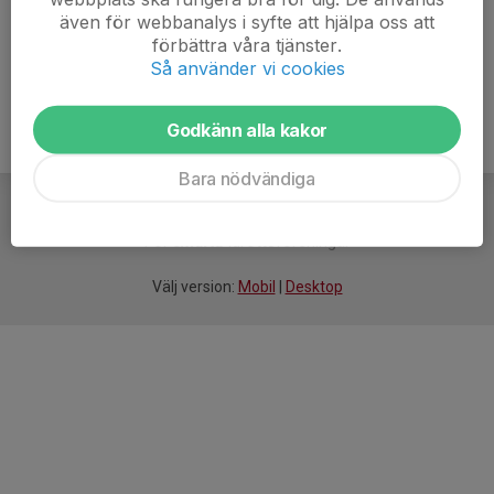
även för webbanalys i syfte att hjälpa oss att
Ålder
7 år
förbättra våra tjänster.
Så använder vi cookies
Godkänn alla kakor
Bara nödvändiga
För
smarta
idrottsföreningar
Välj version:
Mobil
|
Desktop