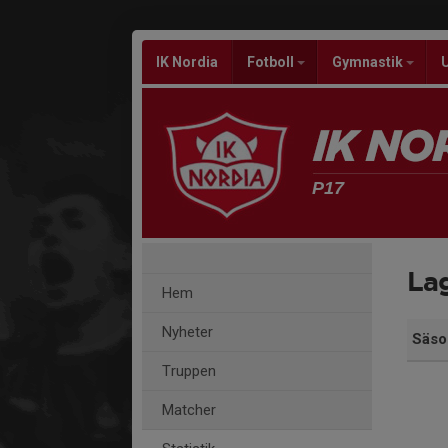
IK Nordia
Fotboll
Gymnastik
P17
Lag
Hem
Nyheter
Säso
Truppen
Matcher