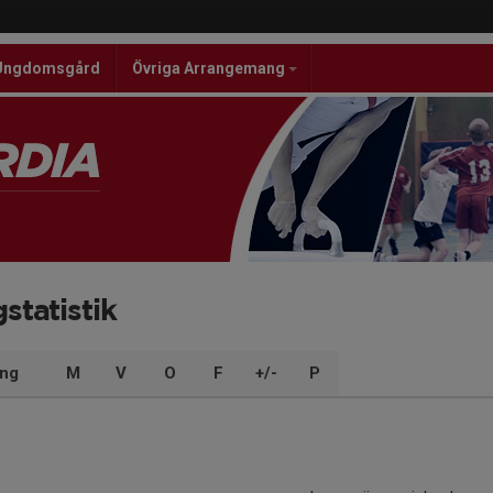
Ungdomsgård
Övriga Arrangemang
statistik
ng
M
V
O
F
+/-
P