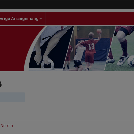
vriga Arrangemang
6
 Nordia