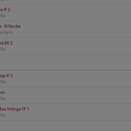
bo IF 2
illby
a - IK Nordia
onstgräs
na BK 2
illby
nge IF 2
illby
ron
illby
låsa Vittinge FF 1
illby