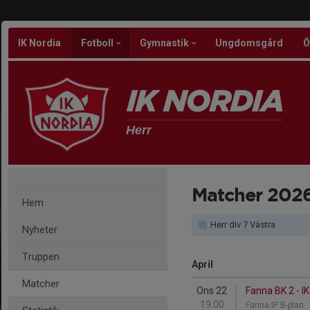
IK Nordia
Fotboll
Gymnastik
Ungdomsgård
Ö
Herr
Matcher 202
Hem
Herr div 7 Västra
Nyheter
Truppen
April
Matcher
Ons 22
Fanna BK 2 - IK
19:00
Fanna IP B-plan