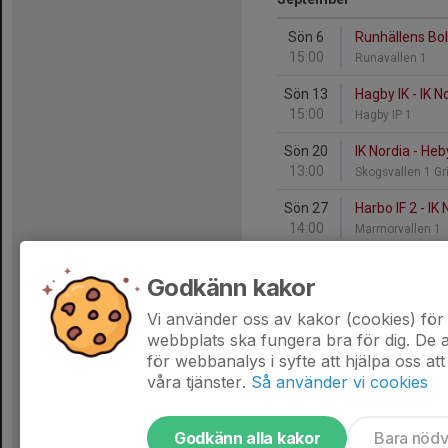
Sön 6
Runhällens BoI
15:00
Runavallen 1
Sön 13
Hagby IK - IK N
15:00
Hagby IP 1
Sön 20
IK Nordia - Heb
13:00
Skogsvallen 1 Gr
Sön 27
Harbo IF 2 - IK
14:00
Marmorvallen 1
Godkänn kakor
Oktober
Vi använder oss av kakor (cookies) för 
Sön 4
IK Nordia - IK 
webbplats ska fungera bra för dig. De
11:00
Skogsvallen 1 Gr
för webbanalys i syfte att hjälpa oss att
våra tjänster.
Så använder vi cookies
Godkänn alla kakor
Bara nöd