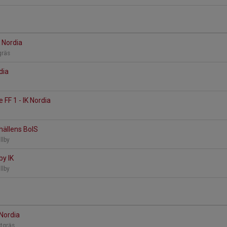
K Nordia
gräs
dia
e FF 1 - IK Nordia
nhällens BoIS
illby
by IK
illby
 Nordia
stgräs