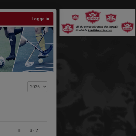
Logga in
3
-
2