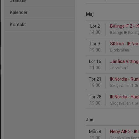
Statistik
Kalender
Maj
Kontakt
Lör 2
Bälinge IF 2 - I
14:00
Bälinge IP Konst
Lör 9
SK Iron - IK Nor
19:00
Björkvallen 1
Lör 16
Järlåsa Vitting
11:00
Järvallen 1
Tor 21
IK Nordia - Ru
19:00
Skogsvallen 1 Gr
Tor 28
IK Nordia - Hag
19:00
Skogsvallen 1 Gr
Juni
Mån 8
Heby AIF 2 - IK
19:00
Tegelvallen Kon