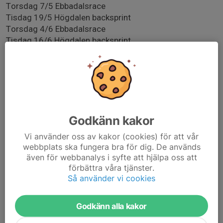
Torsdag 7/5 Ebbadalsrace
Tisdag 19/5 Högdalen backsprint
Torsdag 4/6 Ebbadalsrace
Tisdag 16/6 Högdalen backsprint
Torsdag 3/9 Ebbadalsrace
Tisdag 15/9 Högdalen backsprint
Högdalen backsprint kommer köras på Högdalstoppen i
Högdalen.
Utöver de ordinarie tillfällena så erbjuder vi inofficiella
Godkänn kakor
träningsrace på Ebbadalsvägen 9/4, 2/7 och 6/8.
Vi använder oss av kakor (cookies) för att vår
Läs mer här:
webbplats ska fungera bra för dig. De används
https://www.stockholmsrullskidklubb.se/sida/126729/
även för webbanalys i syfte att hjälpa oss att
ebbadalsrace
förbättra våra tjänster.
Så använder vi cookies
www.stockholmsrullskidklubb.se/sida/126729/ebbadal
srace
Godkänn alla kakor