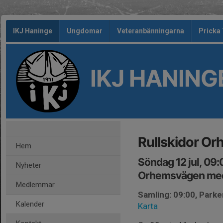
IKJ Haninge
Ungdomar
Veteranbänningarna
Pricka
IKJ HANING
Rullskidor O
Hem
Söndag 12 jul, 09
Nyheter
Orhemsvägen me
Medlemmar
Samling: 09:00, Park
Kalender
Karta