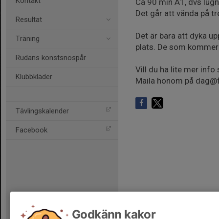
Kontakt
Ca 90 min A1, dvs lugn
Det går att vända på tre
Resultat
Det är bara att dyka up
Träning
plats. De som kommer
Rudans konstsnöspår
Vill du ha lite mer in
Klubbkläder
Maila honom på dag@fixy
Tävlingskalender
Facebook
Godkänn kakor