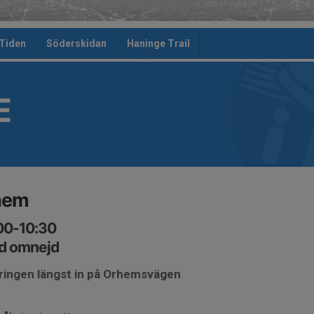
 Tiden
Söderskidan
Haninge Trail
E
rhem
:00-10:30
d omnejd
eringen längst in på Orhemsvägen