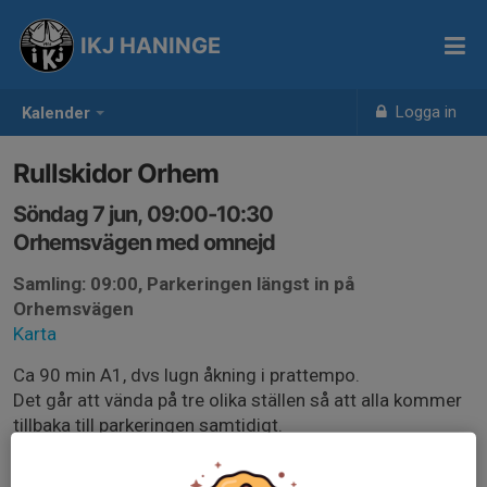
IKJ HANINGE
Logga in
Kalender
Rullskidor Orhem
Söndag 7 jun, 09:00-10:30
Orhemsvägen med omnejd
Samling: 09:00, Parkeringen längst in på
Orhemsvägen
Karta
Ca 90 min A1, dvs lugn åkning i prattempo.
Det går att vända på tre olika ställen så att alla kommer
tillbaka till parkeringen samtidigt.
Det är bara att dyka upp utan föranmälan och det är inte