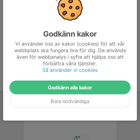
alltid det är någon som "håller i" rundan på plats. De som
kommer de kommer.
Vill du ha lite mer info så håller Dag Svensson (”Dagge”)
Godkänn kakor
i e-postlista med de som brukar vara med. Maila honom
på dag@fixy.se för att bli tillagd.
Vi använder oss av kakor (cookies) för att vår
webbplats ska fungera bra för dig. De används
även för webbanalys i syfte att hjälpa oss att
förbättra våra tjänster.
Så använder vi cookies
Godkänn alla kakor
Bara nödvändiga